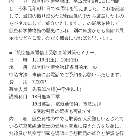
内 容 航空科学博物館は、平成元年8月1日に開館
し、令和元年8月1日で30周年を迎えました。これを記念
して、当館の撮り溜めた記録画像の中から厳選したもの
をパネルにしてご紹介いたします。この展示を通して、
航空科学博物館の歴史にふれ、別の角度からも当館の展
示物などをご覧いただく機会になればと思います。
■「航空無線通信士受験直前対策セミナー」
日 時 1月18日(土)、19日(日)
場 所 航空科学博物館1F多目的ホール
申込方法 事前にお電話でご予約をお願いいたします。
費 用 7,000円
募集人員 先着30名様(中学生以上)
講義科目 18日無線工学
19日英語、電気通信術、電波法規
※受験科目の選択も可能です
内 容 航空資格の中でも取得が大変難しいとされて
いる航空無線通信士の受験を間近に控えた方を対象に、
無線及び航空専門家を講師に予想問題の紹介と解説を行