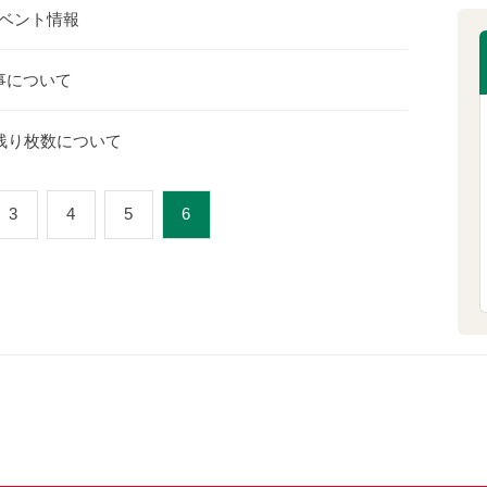
ベント情報
事について
残り枚数について
3
4
5
6