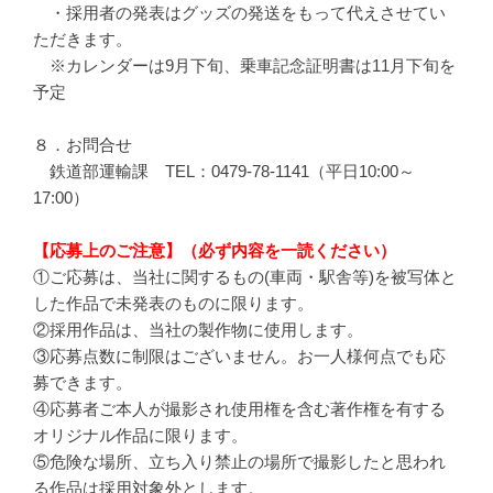
・採用者の発表はグッズの発送をもって代えさせてい
ただきます。
※カレンダーは9月下旬、乗車記念証明書は11月下旬を
予定
８．お問合せ
鉄道部運輸課 TEL：0479-78-1141（平日10:00～
17:00）
【応募上のご注意】（必ず内容を一読ください）
①ご応募は、当社に関するもの(車両・駅舎等)を被写体と
した作品で未発表のものに限ります。
②採用作品は、当社の製作物に使用します。
③応募点数に制限はございません。お一人様何点でも応
募できます。
④応募者ご本人が撮影され使用権を含む著作権を有する
オリジナル作品に限ります。
⑤危険な場所、立ち入り禁止の場所で撮影したと思われ
る作品は採用対象外とします。