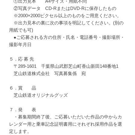
①出力見本 A4サイズ・用紙不問
②写真データ CD-RまたはDVD-Rに保存したもの
※2000×2000ピクセル以上のものをご用意ください。
※出力見本の裏に次の事項を明記してください。(別の
用紙でも可)
●ご応募される方の住所・氏名・電話番号・撮影場所・
撮影年月日
５．応 募 先
〒289-1601 千葉県山武郡芝山町香山新田148番地1
芝山鉄道株式会社 写真募集係 宛
６．賞 品
芝山鉄道オリジナルグッズ
７．発 表
・募集期間終了後、ご応募いただいた作品の中からカ
レンダー用と乗車記念証明書用にそれぞれ採用作品を選
定します。